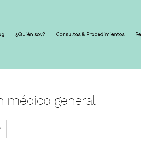
og
¿Quién soy?
Consultas & Procedimientos
Re
 médico general
9