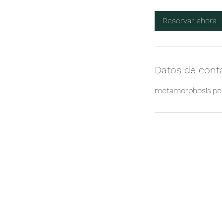
Reservar ahora
Datos de cont
metamorphosis.p