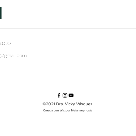
acto
e@gmail.com
©2021 Dra. Vicky Vásquez
Creada con Wix por Metamorphosis